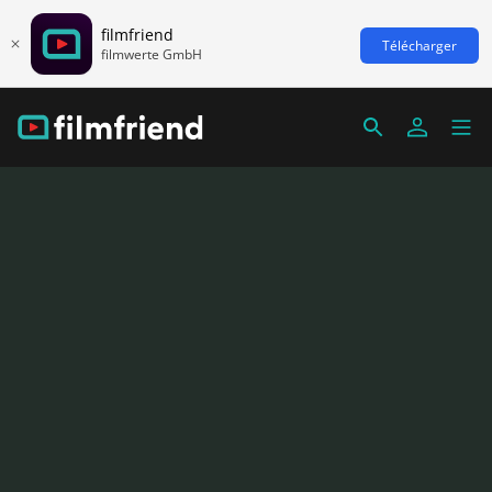
filmfriend
Télécharger
filmwerte GmbH